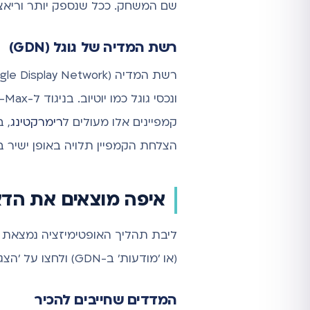
שם המשחק. ככל שנספק יותר וריאציות איכותיות, כך ניתן ל-AI י
רשת המדיה של גוגל (GDN)
קמפיינים אלו מעולים ל
רימרקטינג
, 
הצלחת הקמפיין תלויה באופן ישיר 
איפה מוצאים את הדאטה? נית
(או 'מודעות' ב-GDN) ולחצו על 'הצג פרטים' (View details). כאן גוגל מציגה לנו את ביצועי כל נכס בנפרד.
המדדים שחייבים להכיר