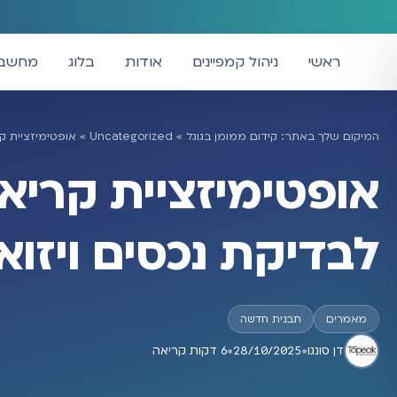
ראשי
ניהול קמפיינים
אודות
בלוג
מחשבו
המיקום שלך באתר:
קידום ממומן בגוגל
»
Uncategorized
»
אופטימיזציית קריא
אופטימיזציית קריא
לבדיקת נכסים ויזואליים ב-x
מאמרים
תבנית חדשה
דן סונגו
•
28/10/2025
•
6 דקות קריאה