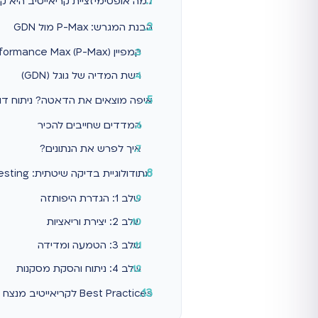
למה אופטימיזציית קריאייטיב היא ק
הבנת המגרש: P-Max מול GDN
קמפיין Performance Max (P-Max)
רשת המדיה של גוגל (GDN)
איפה מוצאים את הדאטה? ניתוח דוח הנכסים (rt
המדדים שחייבים להכיר
איך לפרש את הנתונים?
מתודולוגיית בדיקה שיטתית: A/B Testing לקריאייטיב
שלב 1: הגדרת היפותזה
שלב 2: יצירת וריאציות
שלב 3: הטמעה ומדידה
שלב 4: ניתוח והסקת מסקנות
Best Practices לקריאייטיב מנצח