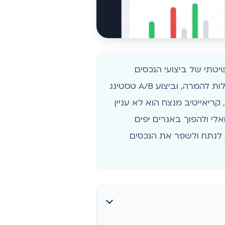
GDN מתבצעת באמצעות ניתוח שיטתי של ביצועי הנכסים
(תמונות, סרטונים) בדוח ה-Assets. התהליך כולל השוואת מדדים כמו CTR, שיעור המרות ועלות להמרה, וביצוע A/B טסטינג
קריאייטיב מנצח הוא לא עניין
לי ולהפוך באנרים יפים
, לנתח ולשפר את הנכסים