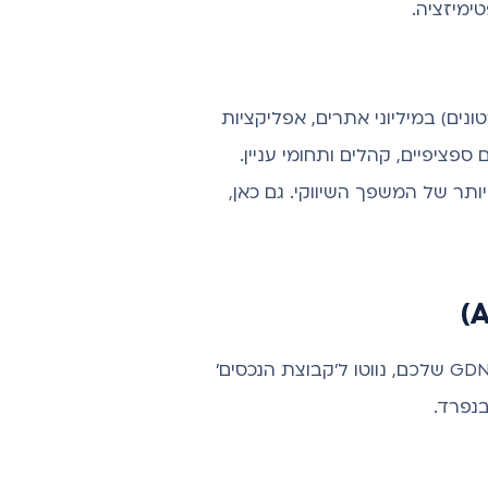
(תמונות וסרטונים) במיליוני אתרים, אפליקציות
 כמו מיקומים ספציפיים, קהלים ותחומי עניין.
תר של המשפך השיווקי. גם כאן,
ליבת תהליך האופטימיזציה נמצאת בדוח הנכסים. כדי להגיע אליו, היכנסו לקמפיין ה-P-Max או ה-GDN שלכם, נווטו ל'קבוצת הנכסים'