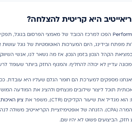
ריאייטיב היא קריטית להצלחה?
Perfor
הפכו למרכז הכובד של מאמצי הפרסום בגוגל, תפקיד
ות מפתח ובידינג, היום המערכות האוטומטיות של גוגל עושות
ציאת הקהל הנכון בזמן הנכון. אז מה נשאר לנו, אנשי השיוו
נה עדיין לא יכולה להחליף. והמנוף החזק ביותר שעומד לרשות
שאנחנו מספקים למערכת הם חומר הגלם שעליו היא עובדת. ככל ש
כותית תוכל ליצור שילובים מנצחים ולהציג את המודעה המוש
יל את שיעור הקליקים (CTR), משפר את
ציון האיכות
ובסופו של דבר, מוריד את העלות להמרה (CPA). הזנחה של אופטימיזציית הקריאי
חזק, הביצועים פשוט לא יהיו שם.