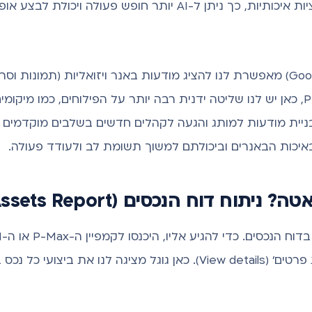
ותר חופש פעולה ויכולת לבצע אופטימיזציה.
רשת המדיה (Google Display Network) מאפשרת לנו להציג מודעות באנר ויזואליות 
ונכסי גוגל כמו יוטיוב. בניגוד ל-P-Max, כאן יש לנו שליטה ידנית רבה יותר על הפילוחים,
בניית מודעות למותג והגעה לקהלים חדשים בשלבים מוקדמים יו
באיכות הבאנרים וביכולתם למשוך תשומת לב ולעודד פעולה.
וח דוח הנכסים (Assets Report)