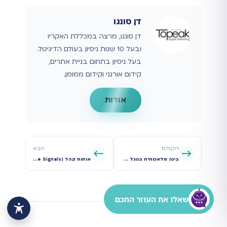
דן סונגו
דן סונגו, מרצה במכללת האקריו
ובעל 10 שנות ניסיון בעולם הדיגיטל.
בעל ניסיון בתחום בניית אתרים,
קידום אורגני וקידום ממומן.
אודות
הקודם
הבא
בינה מלאכותית בגוגל אדס: איך להפסיק להילחם באלגוריתם ולהתחיל לנצח איתו
אותות קהל (Audience Signals) ב-P-Max: המדריך להזנת המכונה במידע הנכון
שאלו את העוזר החכם