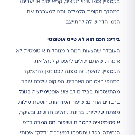
בקמפיין (כמו שינוי תקציב, קריאייטיב או יעדים)
במהלך תקופת הלמידה, ותנו למערכת את
הזמן הדרוש לה להתייצב.
בידינג חכם הוא לא טייס אוטומטי
העובדה שהצעות המחיר מנוהלות אוטומטית לא
אומרת שאתם יכולים להפסיק לנהל את
הקמפיין. להיפך, זה מפנה לכם זמן להתמקד
במנופי הצמיחה האחרים. הפוקוס שלכם עובר
מהתעסקות בבידים לביצוע
אופטימיזציה בגוגל
ברבדים אחרים: שיפור המודעות, הוספת
מילות
מפתח שליליות
, בחינת קהלים חדשים, ובעיקר,
אופטימיזציה להמרות ושיפור יחס המרה
בדפי
הנחיתה. ככל שתספקו למערכת "דלק" איכותי