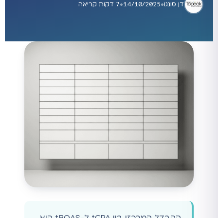
דן סונגו
•
14/10/2025
•
7 דקות קריאה
ההבדל המרכזי בין tCPA ל-tROAS הוא