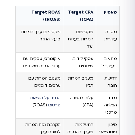
מאפיין
Target CPA
Target ROAS
(tROAS)
(tCPA)
מטרה
מקסימום
מקסימום ערך המרות
עיקרית
המרות בעלות
ביעד החזר
יעד
מתאים
עסקי לידים,
איקומרס, עסקים עם
בעיקר ל
שירותים
ערכי המרה משתנים
דרישת
מעקב המרות
מעקב המרות עם
חובה
תקין
ערכים דינמיים
מדד
עלות להמרה
החזר על הוצאות
הצלחה
(CPA)
פרסום
(ROAS)
מרכזי
סיכון
התעלמות
הקרבת נפח המרות
פוטנציאלי
מערך ההמרה
לטובת ערך