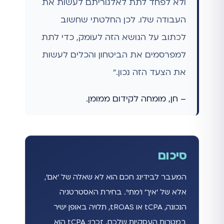
ולא לפחד לתת לאלגוריתם לעשות את
העבודה שלו. לכן החלטתי שחשוב
לכתוב על הנושא הזה לעומק, כדי לתת
למפרסמים את הביטחון והכלים לעשות
את הצעד הזה נכון."
– חן, מומחה לקידום ממומן.
סיכום
המעבר לבידינג חכם הוא לא שאלה של 'אם',
אלא של 'איך' ו'מתי'. בחירת האסטרטגיה
הנכונה, tCPA או tROAS, תלויה באופן ישיר
במטרות העסקיות שלכם. זכרו: tCPA הוא