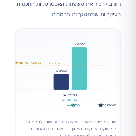
חשוב להכיר את משפחת האסטרטגיות החכמות
העיקריות שמתמקדות בהמרות:
8,000 ₪
נקודת איזון — ROAS 3.3 במרווח של 30%
3,000 ₪
2,000 ₪
קמפיין א׳
5
ROAS 4.0
הוצאת פרסום
הכנסה
רווחי
מ
שני קמפיינים באותה הוצאה ובהחזר שונה לגמרי. הקו
המקווקו הוא נקודת האיזון — והיא נגזרת מהמרווח
הגולמי שלכם, לא ממספר קבוע.