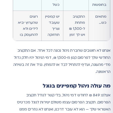
בחופשות
כשל
מתאים
התקציב
יש קמפיין
רוצים
כש…
מתחת
שעובד
שהערוץ יביא
ל‑1,500 ₪
וצריך
לידים ולא
ויש לך זמן
תחזוקה
להתעסק בו
אנחנו לא חושבים שחברת ניהול נכונה לכל אחד. אם התקציב
החודשי שלך לפרסום קטן מ‑1,500 ₪, דמי הניהול יהיו חלק גדול
מדי מהעוגה, ועדיף להתחיל לבד או להמתין. נגיד את זה בשיחה
הראשונה.
מה עולה ניהול קמפיינים בגוגל
אצלנו: 849 ₪ לחודש דמי ניהול, בלי קשר לגודל תקציב
הפרסום. תקציב הפרסום עצמו משולם ישירות לגוגל מכרטיס
האשראי שלך — הוא לא עובר דרכנו, ואנחנו לא גוזרים ממנו