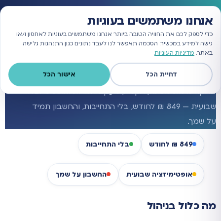
הטבה למצטרפים: 1,500 ₪ זיכוי לתקציב הפרסום בגוגל
אנחנו משתמשים בעוגיות
כדי לספק לכם את החוויה הטובה ביותר אנחנו משתמשים בעוגיות לאחסון ו/או
גישה למידע במכשיר. הסכמה תאפשר לנו לעבד נתונים כגון התנהגות גלישה
באתר.
מדיניות העוגיות
המיקום שלך באתר:
קידום ממומן בגוגל
»
ניהול קמפיינים בגוגל
ניהול קמפיינים בגוגל
דחיית הכל
אישור הכל
מחקר מילות מפתח, הקמה, מעקב המרות ואופטימיזציה
שבועית — 849 ₪ לחודש, בלי התחייבות, והחשבון תמיד
על שמך.
849 ₪ לחודש
בלי התחייבות
אופטימיזציה שבועית
החשבון על שמך
מה כלול בניהול