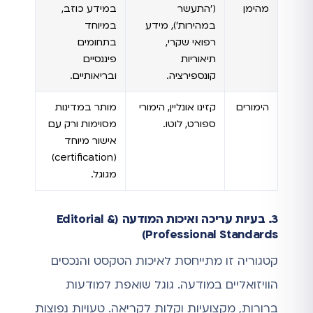
מהימן
('התעשר
במידע כוזב,
במהירות'), מידע
במיוחד
רפואי שקרי,
בתחומים
תיאוריות
פיננסיים
קונספירציה.
ובריאותיים.
הימורים
קזינו אונליין, הימורי
מותר במדינות
ספורט, לוטו.
מסוימות ורק עם
אישור מיוחד
(certification)
מגוגל.
3. בעיות עריכה ואיכות המודעה (Editorial &
Professional Standards)
קטגוריה זו מתייחסת לאיכות הטקסט והנכסים
הוויזואליים במודעה. גוגל שואפת למודעות
ברורות, מקצועיות וקלות לקריאה. טעויות נפוצות