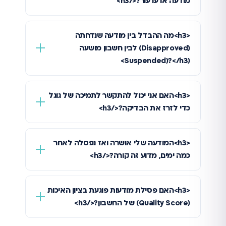
מודעה או ערעור?</h3>
<h3>מה ההבדל בין מודעה שנדחתה
(Disapproved) לבין חשבון מושעה
(Suspended)?</h3>
<h3>האם אני יכול להתקשר לתמיכה של גוגל
כדי לזרז את הבדיקה?</h3>
<h3>המודעה שלי אושרה ואז נפסלה לאחר
כמה ימים, מדוע זה קורה?</h3>
<h3>האם פסילת מודעות פוגעת בציון האיכות
(Quality Score) של החשבון?</h3>