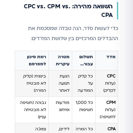
השוואה מהירה: CPC vs. CPM vs.
CPA
כדי לעשות סדר, הנה טבלה שמסכמת את
ההבדלים המרכזיים בין שלושת המדדים:
מדד
תשלום
מטרה
רמת סיכון
עבור…
עיקרית
למפרסם
CPC
כל קליק
הנעת
בינונית (קליק
(עלות
על
תנועה
לא מבטיח
לקליק)
המודעה
לאתר
המרה)
CPM
כל 1,000
מודעות
גבוהה (חשיפה
(עלות
חשיפות
ומיתוג
לא מבטיחה
לחשיפה)
עניין)
CPA
כל המרה
לידים,
נמוכה