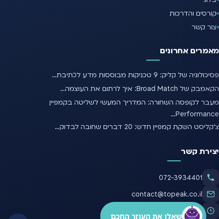
קורסים והדרכות
צור קשר
מאמרים אחרונים
פסיכולוגיה של קליק: 9 טכניקות מבוססות מדע לכתיבת…
הקאמבק של Broad Match: איך לרתום את העוצמה…
מעבר לקופסה השחורה: המדריך המעשי לשליטה בקמפיין
Performance…
צ'קליסט השקת קמפיין חדש: 20 דברים שחובה לבדוק…
יצירת קשר
072-3934401
contact@topeak.co.il
א׳–ה׳, 09:00–18:00
שאלו את העוזר החכם