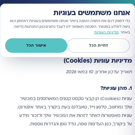
הטבה למצטרפים: 1,500 ₪ זיכוי לתקציב הפרסום בגוגל
אנחנו משתמשים בעוגיות
כדי לספק לכם את החוויה הטובה ביותר אנחנו משתמשים בעוגיות לאחסון ו/או
גישה למידע במכשיר. הסכמה תאפשר לנו לעבד נתונים כגון התנהגות גלישה
באתר.
מדיניות העוגיות
המיקום שלך באתר:
קידום ממומן בגוגל
»
מדיניות עוגיות
מדיניות עוגיות
דחיית הכל
אישור הכל
מדיניות עוגיות (Cookies)
תאריך עדכון אחרון: 10 במאי 2026
1. מהן עוגיות?
עוגיות (Cookies) הן קבצי טקסט קטנים המאוחסנים במכשיר
שלך (מחשב, טלפון נייד, טאבלט) בעת ביקורך באתר אינטרנט.
עוגיות מאפשרות לאתר לזהות את המכשיר שלך ולזכור מידע
על ביקורך, כגון העדפות שפה, גודל גופן והגדרות נוספות.