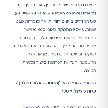
לעיתים קרובות יש בלבול בין ROAS לבין ROI
(Return on Investment – החזר על השקעה).
שני המדדים בוחנים רווחיות, אך מנקודות מבט
שונות. ROAS מתמקד באופן ספציפי וישיר
בהחזר על הוצאות הפרסום בלבד. הוא מודד
את יעילות הקמפיין. ROI, לעומת זאת, הוא מדד
עסקי רחב יותר הלוקח בחשבון את כלל
ההשקעה והעלויות הכרוכות בייצור ומכירת
המוצר.
הנוסחה ל-ROI היא:
[(הכנסה – עלות כוללת) /
עלות כוללת] * 100
ה"עלות הכוללת" ב-ROI כוללת לא רק את