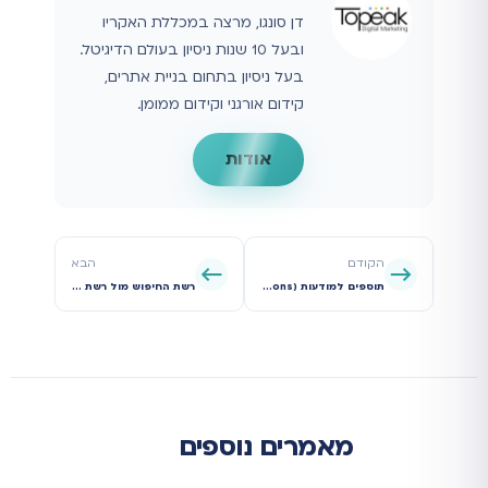
דן סונגו, מרצה במכללת האקריו
ובעל 10 שנות ניסיון בעולם הדיגיטל.
בעל ניסיון בתחום בניית אתרים,
קידום אורגני וקידום ממומן.
אודות
הקודם
הבא
תוספים למודעות (Ad Extensions): המדריך להגדלת נראות ו-CTR
רשת החיפוש מול רשת המדיה (GDN): המדריך המלא למפרסם המתחיל
מאמרים נוספים