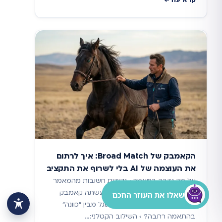
קרא עוד
הקאמבק של Broad Match: איך לרתום
את העוצמה של AI בלי לשרוף את התקציב
על מה נדבר במאמר › נקודות חשובות מהמאמר
› מהי התאמה רחבה ולמה היא עשתה קאמבק
שאלו את העוזר החכם
מטורף? › איך האלגוריתם של גוגל מבין "כוונה"
בהתאמה רחבה? › השילוב הקטלני:…