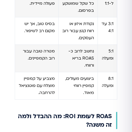
ל-1:1
כל שקל שמושקע
פעולה מיידית.
בפרסום.
3:1 עד
נקודת איזון או
בסיס טוב, אך יש
4:1
רווח קטן עבור רוב
מקום רב לשיפור.
העסקים.
5:1
נחשב לרוב כ-
מטרה טובה עבור
ומעלה
ROAS בריא
רוב הקמפיינים.
ורווחי.
8:1
ביצועים מעולים,
מצביע על קמפיין
ומעלה
קמפיין רווחי
מוצלח עם פוטנציאל
מאוד.
להרחבה.
ROAS לעומת ROI: מה ההבדל ולמה
זה משנה?