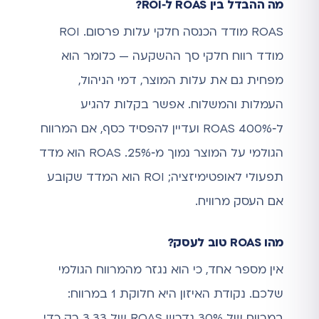
מה ההבדל בין ROAS ל‑ROI?
ROAS מודד הכנסה חלקי עלות פרסום. ROI
מודד רווח חלקי סך ההשקעה — כלומר הוא
מפחית גם את עלות המוצר, דמי הניהול,
העמלות והמשלוח. אפשר בקלות להגיע
ל‑ROAS 400% ועדיין להפסיד כסף, אם המרווח
הגולמי על המוצר נמוך מ‑25%. ROAS הוא מדד
תפעולי לאופטימיזציה; ROI הוא המדד שקובע
אם העסק מרוויח.
מהו ROAS טוב לעסק?
אין מספר אחד, כי הוא נגזר מהמרווח הגולמי
שלכם. נקודת האיזון היא חלוקת 1 במרווח:
במרווח של 30% נדרש ROAS של 3.33 רק כדי