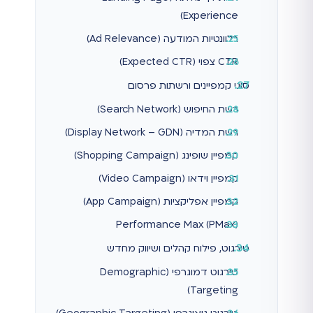
Experience)
רלוונטיות המודעה (Ad Relevance)
CTR צפוי (Expected CTR)
סוגי קמפיינים ורשתות פרסום
רשת החיפוש (Search Network)
רשת המדיה (Display Network – GDN)
קמפיין שופינג (Shopping Campaign)
קמפיין וידאו (Video Campaign)
קמפיין אפליקציות (App Campaign)
Performance Max (PMax)
טירגוט, פילוח קהלים ושיווק מחדש
טירגוט דמוגרפי (Demographic
Targeting)