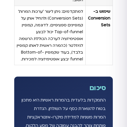
שימוש ב-
למתקדמים: ניתן ליצור 'ערכות המרות'
Conversion
(Conversion Sets) ולהחיל אותן על
Sets
קמפיינים ספציפיים. לדוגמה, קמפיין
Top-of-funnel יכול לבצע
אופטימיזציה לערכה הכוללת הרשמה
לניוזלטר (כהמרה ראשית לאותו קמפיין
בלבד), בעוד שקמפיין Bottom-of-
funnel יבצע אופטימיזציה למכירות.
סיכום
התמקדות בלעדית בהמרות ראשיות היא מתכון
בטוח להשארת כסף על השולחן. הגדרת
המרות משניות למדידת מיקרו-אינטראקציות
פותחת צוהר להבנה עמוקה של מסע הלקוח,