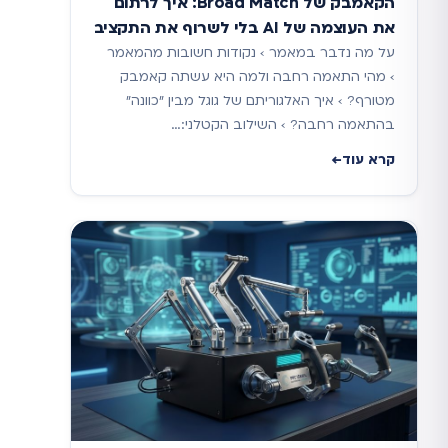
הקאמבק של Broad Match: איך לרתום
את העוצמה של AI בלי לשרוף את התקציב
על מה נדבר במאמר › נקודות חשובות מהמאמר
› מהי התאמה רחבה ולמה היא עשתה קאמבק
מטורף? › איך האלגוריתם של גוגל מבין "כוונה"
בהתאמה רחבה? › השילוב הקטלני:…
קרא עוד