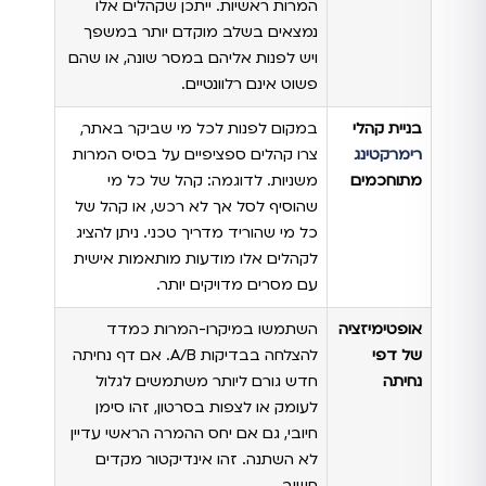
המרות ראשיות. ייתכן שקהלים אלו
נמצאים בשלב מוקדם יותר במשפך
ויש לפנות אליהם במסר שונה, או שהם
פשוט אינם רלוונטיים.
בניית קהלי
במקום לפנות לכל מי שביקר באתר,
רימרקטינג
צרו קהלים ספציפיים על בסיס המרות
מתוחכמים
משניות. לדוגמה: קהל של כל מי
שהוסיף לסל אך לא רכש, או קהל של
כל מי שהוריד מדריך טכני. ניתן להציג
לקהלים אלו מודעות מותאמות אישית
עם מסרים מדויקים יותר.
אופטימיזציה
השתמשו במיקרו-המרות כמדד
של דפי
להצלחה בבדיקות A/B. אם דף נחיתה
נחיתה
חדש גורם ליותר משתמשים לגלול
לעומק או לצפות בסרטון, זהו סימן
חיובי, גם אם יחס ההמרה הראשי עדיין
לא השתנה. זהו אינדיקטור מקדים
חשוב.