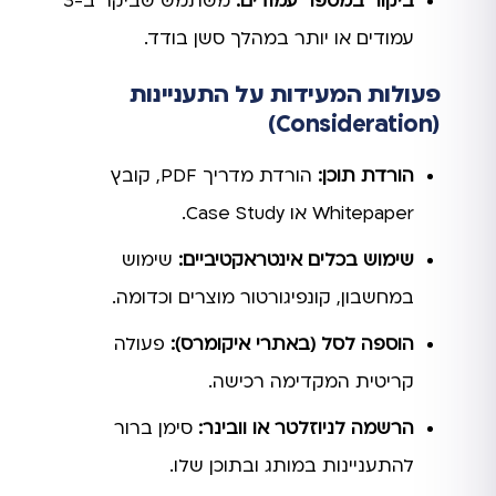
ביקור במספר עמודים:
משתמש שביקר ב-3
עמודים או יותר במהלך סשן בודד.
פעולות המעידות על התעניינות
(Consideration)
הורדת תוכן:
הורדת מדריך PDF, קובץ
Whitepaper או Case Study.
שימוש בכלים אינטראקטיביים:
שימוש
במחשבון, קונפיגורטור מוצרים וכדומה.
הוספה לסל (באתרי איקומרס):
פעולה
קריטית המקדימה רכישה.
הרשמה לניוזלטר או וובינר:
סימן ברור
להתעניינות במותג ובתוכן שלו.