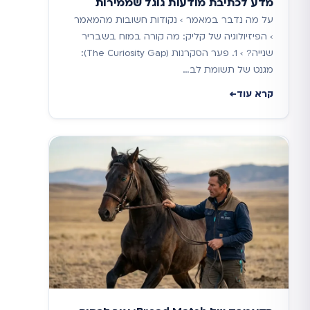
מדע לכתיבת מודעות גוגל שממירות
על מה נדבר במאמר › נקודות חשובות מהמאמר
› הפיזיולוגיה של קליק: מה קורה במוח בשבריר
שנייה? › 1. פער הסקרנות (The Curiosity Gap):
מגנט של תשומת לב…
קרא עוד