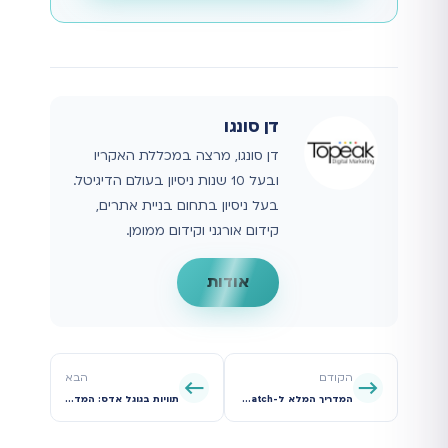
דן סונגו
דן סונגו, מרצה במכללת האקריו
ובעל 10 שנות ניסיון בעולם הדיגיטל.
בעל ניסיון בתחום בניית אתרים,
קידום אורגני וקידום ממומן.
אודות
הקודם
הבא
המדריך המלא ל-Customer Match בגוגל: כך תהפכו את רשימת הלקוחות שלכם למכונת כסף
תוויות בגוגל אדס: המדריך המלא לנשק הסודי של מנהלי PPC