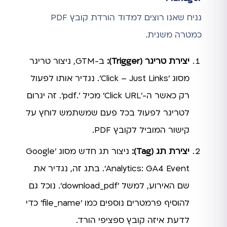
נניח שאנו רוצים למדוד הורדת קובץ PDF
כמטרה משנית.
יצירת טריגר (Trigger):
ב-GTM, ניצור טריגר
מסוג 'Click – Just Links'. נגדיר אותו לפעול
רק כאשר ה-'Click URL' מכיל '.pdf'. זה יגרום
לטריגר לפעול בכל פעם שמשתמש לוחץ על
קישור המוביל לקובץ PDF.
יצירת תג (Tag):
ניצור תג חדש מסוג 'Google
Analytics: GA4 Event'. בתג זה, נגדיר את
שם האירוע, למשל 'download_pdf'. נוכל גם
להוסיף פרמטרים נוספים כמו 'file_name' כדי
לדעת איזה קובץ ספציפי הורד.