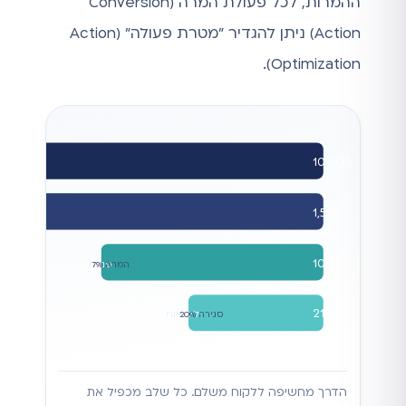
ההמרות, לכל פעולת המרה (Conversion
Action) ניתן להגדיר "מטרת פעולה" (Action
Optimization).
10,000
1,500
הקל
CTR 15%
105
פניות
המרה 7%
21
לקוחות
סגירה 20%
הדרך מחשיפה ללקוח משלם. כל שלב מכפיל את