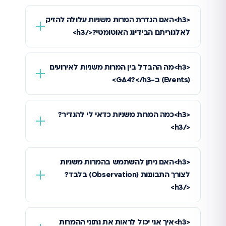
<h3>האם הגדרת המרות משניות עלולה להזיק
לאלגוריתם הבידינג האוטומטי?</h3>
<h3>מה ההבדל בין המרות משניות לאירועים
(Events) ב-GA4?</h3>
<h3>כמה המרות משניות כדאי לי להגדיר?
</h3>
<h3>האם ניתן להשתמש בהמרות משניות
לצורך התבוננות (Observation) בלבד?
</h3>
<h3>איך אני יכול לראות את נתוני ההמרות