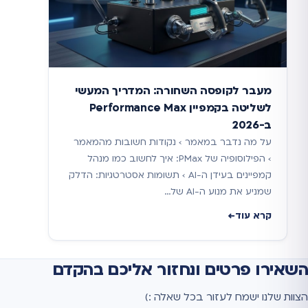
מעבר לקופסה השחורה: המדריך המעשי
לשליטה בקמפיין Performance Max
ב-2026
על מה נדבר במאמר › נקודות חשובות מהמאמר
› הפילוסופיה של PMax: איך לחשוב כמו מנהל
קמפיינים בעידן ה-AI › תשומות אסטרטגיות: הדלק
שמניע את מנוע ה-AI של…
קרא עוד
השאירו פרטים ונחזור אליכם בהקדם
הצוות שלנו ישמח לעזור בכל שאלה :)