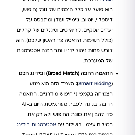
הוא פועל על כלל הנכסים של גוגל (חיפוש,
דיספליי, יוטיוב, ג'ימייל ועוד) ומתבסס על
יעדים עסקיים, קריאייטיב וסיגנלים של קהלים
(כולל רשימות הדאטה צד ראשון שלכם). הוא
דורש פחות ניהול ידני ויותר הזנה אסטרטגית
של המערכת.
התאמה רחבה (Broad Match) ובידינג חכם
(
Smart Bidding
):
הצמד הזה הוא מנוע
הצמיחה בקמפייני חיפוש מודרניים. התאמה
רחבה, בניגוד לעבר, משתמשת היום ב-AI
כדי להבין את כוונת החיפוש ולא רק את
המילים עצמן. בשילוב עם
אסטרטגיות בידינג
חכמות כמו Target CPA או Target ROAS,