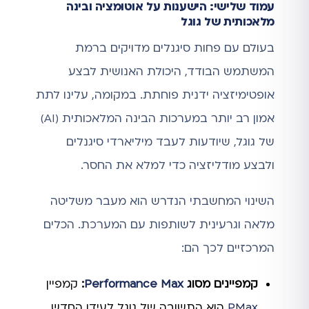
עמוד שלישי: הישענות על אוטומציה ובינה
מלאכותית של גוגל
בעולם עם פחות סיגנלים מדויקים ברמת
המשתמש הבודד, היכולת האנושית לבצע
אופטימיזציה ידנית פוחתת. במקומה, עלינו לתת
אמון רב יותר במערכות הבינה המלאכותית (AI)
של גוגל, שיודעות לעבד מיליארדי סיגנלים
ולבצע מודליזציה כדי למלא את החסר.
השינוי המחשבתי הנדרש הוא מעבר משליטה
מלאה וגרעינית לשותפות עם המערכת. הכלים
המרכזיים לכך הם:
קמפיינים מסוג
Performance Max
:
קמפיין
PMax
הוא התשובה של גוגל לעידן החדש.