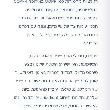
רגולציות מחמירות כמו GDPR באירופה ו-CCPA
בקליפורניה, דחפו את ענקיות הטכנולוגיה
לפעולה. דפדפנים כמו ספארי ופיירפוקס כבר
חסמו עוגיות צד שלישי מזמן, וגוגל, עם דפדפן
כרום הדומיננטי, מצטרפת למהלך באופן
הדרגתי.
עבורנו, מנהלי הקמפיינים והאסטרטגים,
המשמעות היא ישירה: היכולת שלנו לבצע
טירגוט מדויק, למדוד המרות באופן ודאי ולשייך
אותן לקמפיין הנכון נמצאת תחת איום. קמפיינים
של רימרקטינג קלאסי יאבדו מהאפקטיביות
שלהם, וחלונות הייחוס (Attribution) יתקצרו. זהו
לא שינוי קוסמטי, אלא שינוי פרדיגמה שמחייב