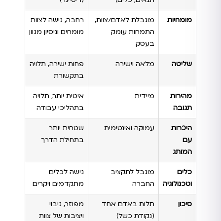
מומחיות
מוגבלת לאדם/צוות,
רחבה, גישה לצוות
התמחות עומק
מומחים וניסיון מגוון
בעסק
שליטה
מלאה וישירה
פחות ישירה, תלויה
בתקשורת
מהירות
מיידית
איטית יותר, תלויה
תגובה
בתהליכי עבודה
היכרות
עמוקה ואינטימית
שטחית יותר
עם
בתחילת הדרך
המותג
כלים
מוגבל לתקציב
גישה לכלים
וטכנולוגיה
החברה
מתקדמים ויקרים
סיכון
תלות באדם אחד
מפוזר, גיבוי
(נקודת כשל)
ויציבות של צוות