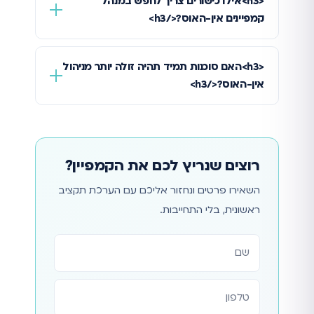
<h3>אילו כישורים צריך לחפש במנהל
קמפיינים אין-האוס?</h3>
<h3>האם סוכנות תמיד תהיה זולה יותר מניהול
אין-האוס?</h3>
רוצים שנריץ לכם את הקמפיין?
השאירו פרטים ונחזור אליכם עם הערכת תקציב
ראשונית, בלי התחייבות.
אתר