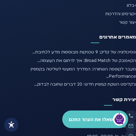
בלוג
קורסים והדרכות
צור קשר
מאמרים אחרונים
פסיכולוגיה של קליק: 9 טכניקות מבוססות מדע לכתיבת…
הקאמבק של Broad Match: איך לרתום את העוצמה…
מעבר לקופסה השחורה: המדריך המעשי לשליטה בקמפיין
Performance…
צ'קליסט השקת קמפיין חדש: 20 דברים שחובה לבדוק…
יצירת קשר
072-3934401
שאלו את העוזר החכם
contact@topeak.co.il