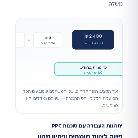
משלה.
2,400 ₪
300
8 ₪
=
÷
תקציב חודשי
עלות קליק
הקלקות
15 פניות בחודש
160 ₪ לפנייה
איך תקציב הופך ללידים. שני המשתנים שקובעים הכל
הם עלות הקליק ויחס ההמרה — ושניהם נמדדים, לא
מנוחשים.
יתרונות העבודה עם סוכנות PPC
גישה לצוות מומחים וניסיון מגוון