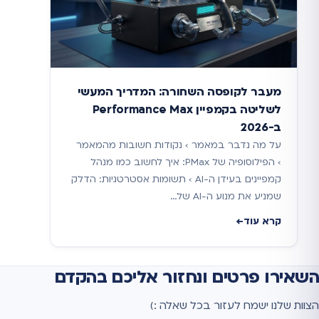
מעבר לקופסה השחורה: המדריך המעשי
לשליטה בקמפיין Performance Max
ב-2026
על מה נדבר במאמר › נקודות חשובות מהמאמר
› הפילוסופיה של PMax: איך לחשוב כמו מנהל
קמפיינים בעידן ה-AI › תשומות אסטרטגיות: הדלק
שמניע את מנוע ה-AI של…
קרא עוד
השאירו פרטים ונחזור אליכם בהקדם
הצוות שלנו ישמח לעזור בכל שאלה :)