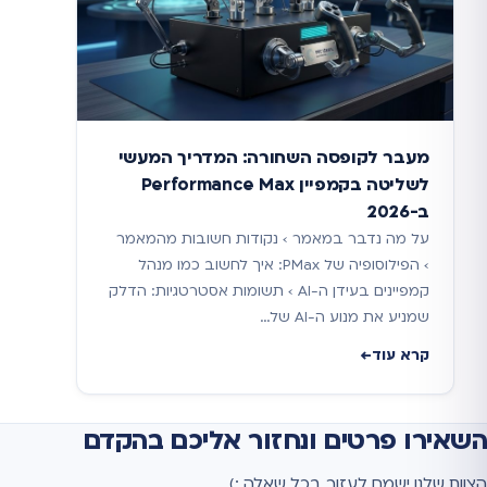
מעבר לקופסה השחורה: המדריך המעשי
לשליטה בקמפיין Performance Max
ב-2026
על מה נדבר במאמר › נקודות חשובות מהמאמר
› הפילוסופיה של PMax: איך לחשוב כמו מנהל
קמפיינים בעידן ה-AI › תשומות אסטרטגיות: הדלק
שמניע את מנוע ה-AI של…
קרא עוד
השאירו פרטים ונחזור אליכם בהקדם
הצוות שלנו ישמח לעזור בכל שאלה :)