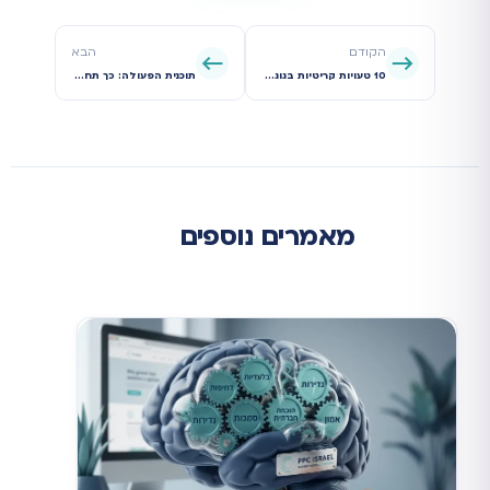
הקודם
הבא
10 טעויות קריטיות בגוגל אדס ששורפות לכם את התקציב (ואיך להימנע מהן)
תוכנית הפעולה: כך תחצכו את העלות לליד (CPL) ב-50% תוך 30 יום בלבד
מאמרים נוספים