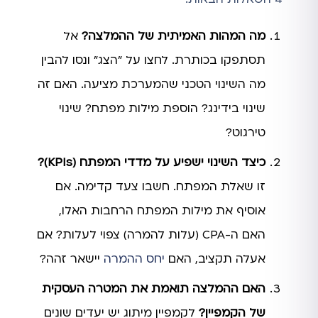
מה המהות האמיתית של ההמלצה?
אל
תסתפקו בכותרת. לחצו על "הצג" ונסו להבין
מה השינוי הטכני שהמערכת מציעה. האם זה
שינוי בידינג? הוספת מילות מפתח? שינוי
טירגוט?
כיצד השינוי ישפיע על מדדי המפתח (KPIs)?
זו שאלת המפתח. חשבו צעד קדימה. אם
אוסיף את מילות המפתח הרחבות האלו,
האם ה-CPA (עלות להמרה) צפוי לעלות? אם
אעלה תקציב, האם
יחס ההמרה
יישאר זהה?
האם ההמלצה תואמת את המטרה העסקית
של הקמפיין?
לקמפיין מיתוג יש יעדים שונים