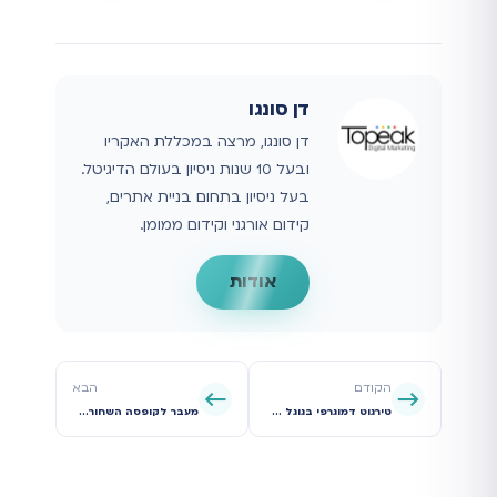
דן סונגו
דן סונגו, מרצה במכללת האקריו
ובעל 10 שנות ניסיון בעולם הדיגיטל.
בעל ניסיון בתחום בניית אתרים,
קידום אורגני וקידום ממומן.
אודות
הקודם
הבא
טירגוט דמוגרפי בגוגל אדס: המדריך המלא להפסקת בזבוז התקציב ופגיעה בול בקהל היעד
מעבר לקופסה השחורה: המדריך המעשי לשליטה בקמפיין Performance Max ב-2026