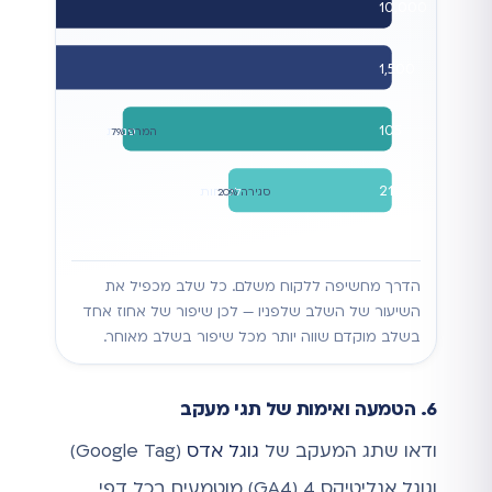
10,000
1,500
הקל
CTR 15%
105
פניות
המרה 7%
21
לקוחות
סגירה 20%
הדרך מחשיפה ללקוח משלם. כל שלב מכפיל את
השיעור של השלב שלפניו — לכן שיפור של אחוז אחד
בשלב מוקדם שווה יותר מכל שיפור בשלב מאוחר.
6. הטמעה ואימות של תגי מעקב
ודאו שתג המעקב של
גוגל אדס
(Google Tag)
וגוגל אנליטיקס 4 (GA4) מוטמעים בכל דפי