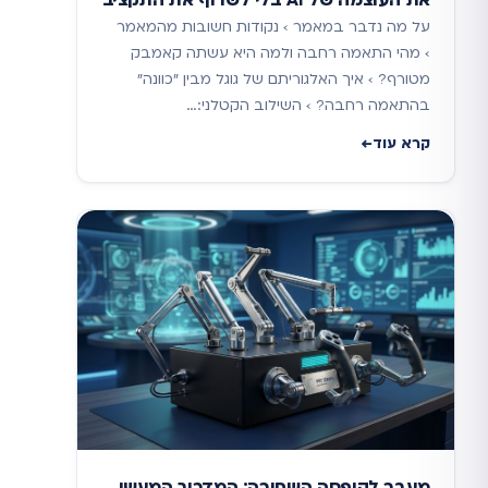
את העוצמה של AI בלי לשרוף את התקציב
על מה נדבר במאמר › נקודות חשובות מהמאמר
› מהי התאמה רחבה ולמה היא עשתה קאמבק
מטורף? › איך האלגוריתם של גוגל מבין "כוונה"
בהתאמה רחבה? › השילוב הקטלני:…
קרא עוד
מעבר לקופסה השחורה: המדריך המעשי