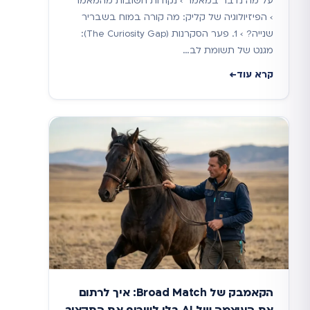
על מה נדבר במאמר › נקודות חשובות מהמאמר
› הפיזיולוגיה של קליק: מה קורה במוח בשבריר
שנייה? › 1. פער הסקרנות (The Curiosity Gap):
מגנט של תשומת לב…
קרא עוד
הקאמבק של Broad Match: איך לרתום