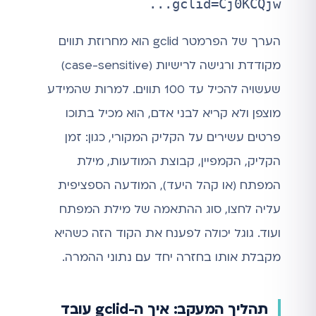
gclid=Cj0KCQjw...
הערך של הפרמטר gclid הוא מחרוזת תווים
מקודדת ורגישה לרישיות (case-sensitive)
שעשויה להכיל עד 100 תווים. למרות שהמידע
מוצפן ולא קריא לבני אדם, הוא מכיל בתוכו
פרטים עשירים על הקליק המקורי, כגון: זמן
הקליק, הקמפיין, קבוצת המודעות, מילת
המפתח (או קהל היעד), המודעה הספציפית
עליה לחצו, סוג ההתאמה של מילת המפתח
ועוד. גוגל יכולה לפענח את הקוד הזה כשהיא
מקבלת אותו בחזרה יחד עם נתוני ההמרה.
תהליך המעקב: איך ה-gclid עובד