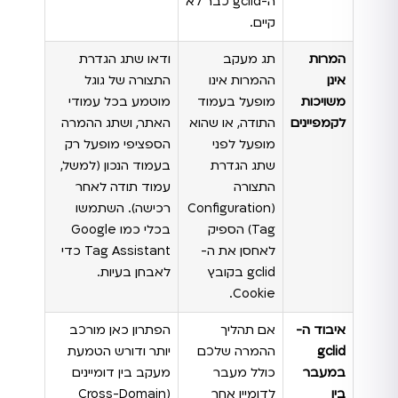
ה-gclid כבר לא
קיים.
המרות
תג מעקב
ודאו שתג הגדרת
אינן
ההמרות אינו
התצורה של גוגל
משויכות
מופעל בעמוד
מוטמע בכל עמודי
לקמפיינים
התודה, או שהוא
האתר, ושתג ההמרה
מופעל לפני
הספציפי מופעל רק
שתג הגדרת
בעמוד הנכון (למשל,
התצורה
עמוד תודה לאחר
(Configuration
רכישה). השתמשו
Tag) הספיק
בכלי כמו Google
לאחסן את ה-
Tag Assistant כדי
gclid בקובץ
לאבחן בעיות.
Cookie.
איבוד ה-
אם תהליך
הפתרון כאן מורכב
gclid
ההמרה שלכם
יותר ודורש הטמעת
במעבר
כולל מעבר
מעקב בין דומיינים
בין
לדומיין אחר
(Cross-Domain