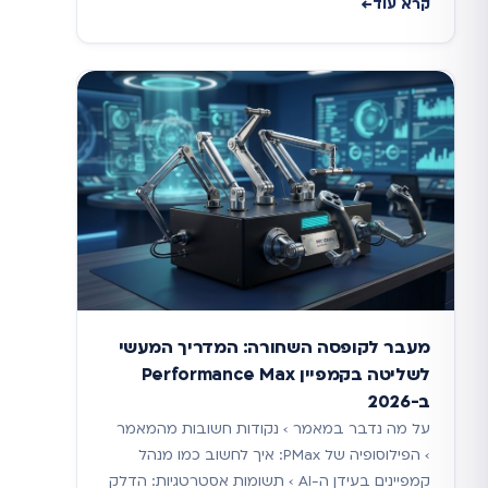
קרא עוד
מעבר לקופסה השחורה: המדריך המעשי
לשליטה בקמפיין Performance Max
ב-2026
על מה נדבר במאמר › נקודות חשובות מהמאמר
› הפילוסופיה של PMax: איך לחשוב כמו מנהל
קמפיינים בעידן ה-AI › תשומות אסטרטגיות: הדלק