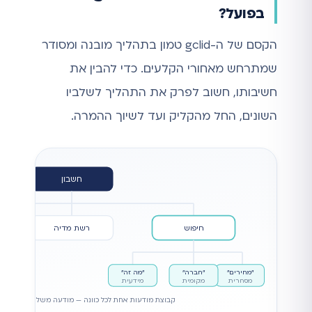
בפועל?
הקסם של ה-gclid טמון בתהליך מובנה ומסודר
שמתרחש מאחורי הקלעים. כדי להבין את
חשיבותו, חשוב לפרק את התהליך לשלביו
השונים, החל מהקליק ועד לשיוך ההמרה.
חשבון
חיפוש
רשת מדיה
"מחירים"
"חברה"
"מה זה"
מסחרית
מקומית
מידעית
קבוצת מודעות אחת לכל כוונה — מודעה משלה, עמוד נח