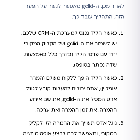
לאחר מכן. ה-gclid מאפשר לגשר על הפער
הזה. התהליך עובד כך:
כאשר הליד נכנס למערכת ה-CRM שלכם,
יש לשמור את ה-gclid של הקליק המקורי
יחד עם פרטי הליד (בדרך כלל באמצעות
שדה נסתר בטופס).
כאשר הליד הופך ללקוח משלם (המרה
אופליין), אתם יכולים להעלות קובץ לגוגל
אדס המכיל את ה-gclid, את שם אירוע
ההמרה, את זמן ההמרה ואת ערכה.
גוגל אדס תשייך את ההמרה הזו לקליק
המקורי, ותאפשר לכם לבצע אופטימיזציה