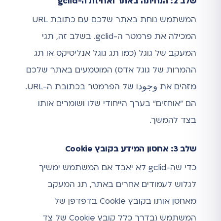
שלב 2: הנחיתה באתר ואחיזת ה-gclid
המשתמש נוחת באתר שלכם עם כתובת URL
המכילה את פרמטר ה-gclid. בשלב זה, תגי
המעקב של גוגל (כמו תג גוגל אנליטיקס או תג
ההמרות של גוגל אדס) המוטמעים באתר שלכם
מזהים את وجودו של הפרמטר בכתובת ה-URL.
הם "אוחזים" בערך הייחודי שלו ושומרים אותו
בצד להמשך.
שלב 3: אחסון המידע בקובץ Cookie
כדי שה-gclid לא יאבד אם המשתמש ימשיך
לגלוש לעמודים אחרים באתר, תג המעקב
מאחסן אותו בקובץ Cookie בדפדפן של
המשתמש (בדרך כלל קובץ Cookie של צד