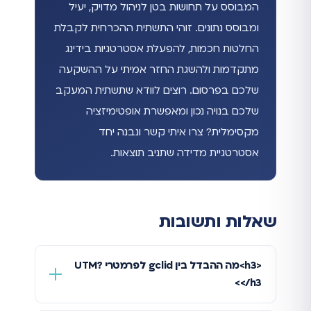
המבוסס על תחושות בטן לניהול מדויק, יעיל
ומבוסס נתונים. זוהי התשתית ההכרחית לקבלת
החלטות חכמות, להפעלת אסטרטגיות בידינג
מתקדמות ולהשגת החזר אמיתי על ההשקעה
שלכם בפרסום. רוצים לוודא שתשתית המעקב
שלכם בנויה נכון ומאפשרת אופטימיזציה
מקסימלית? צרו איתי קשר ונבנה יחד
אסטרטגיית מדידה שתניב תוצאות.
שאלות ותשובות
<h3>מה ההבדל בין gclid לפרמטרי UTM?
</h3>