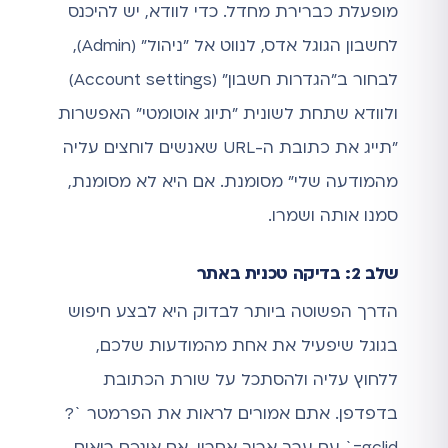
מופעלת כברירת מחדל. כדי לוודא, יש להיכנס
לחשבון הגוגל אדס, לנווט אל "ניהול" (Admin),
לבחור ב"הגדרות חשבון" (Account settings)
ולוודא שתחת לשונית "תיוג אוטומטי" האפשרות
"תייג את כתובת ה-URL שאנשים לוחצים עליה
מהמודעה שלי" מסומנת. אם היא לא מסומנת,
סמנו אותה ושמרו.
שלב 2: בדיקה טכנית באתר
הדרך הפשוטה ביותר לבדוק היא לבצע חיפוש
בגוגל שיפעיל את אחת מהמודעות שלכם,
ללחוץ עליה ולהסתכל על שורת הכתובת
בדפדפן. אתם אמורים לראות את הפרמטר `?
gclid=` עם ערך ארוך אחריו. אם אינכם רואים