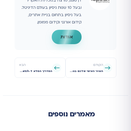
דן סונגו, מרצה במכללת האקריו
ובעל 10 שנות ניסיון בעולם הדיגיטל.
בעל ניסיון בתחום בניית אתרים,
קידום אורגני וקידום ממומן.
אודות
הקודם
הבא
העוזר האישי שלכם בגוגל אדס: המדריך המלא לשימוש בכללים אוטומטיים (Automated Rules)
המדריך המלא ל-Customer Match בגוגל: כך תהפכו את רשימת הלקוחות שלכם למכונת כסף
מאמרים נוספים