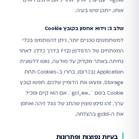
אותו, ייתכן שיש בעיה.
שלב 3: וידוא אחסון בקובץ Cookie
למשתמשים טכניים יותר, ניתן להשתמש בכלי
המפתחים של הדפדפן (F12 בדרך כלל). לאחר
נחיתה באתר מקליק על מודעה, נווטו ללשונית
Application (בכרום), בחרו ב-Cookies תחת
Storage, ומצאו את הדומיין שלכם. חפשו קובץ
Cookie בשם `_gcl_aw`. אם הוא קיים ומכיל
ערך, זהו סימן מצוין שהתג של גוגל זיהה ואחסן
את ה-gclid בהצלחה.
בעיות נפוצות ופתרונות