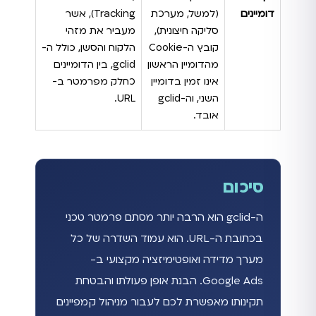
דומיינים
(למשל, מערכת
Tracking), אשר
סליקה חיצונית),
מעביר את מזהי
קובץ ה-Cookie
הלקוח והסשן, כולל ה-
מהדומיין הראשון
gclid, בין הדומיינים
אינו זמין בדומיין
כחלק מפרמטר ב-
השני, וה-gclid
URL.
אובד.
סיכום
ה-gclid הוא הרבה יותר מסתם פרמטר טכני
בכתובת ה-URL. הוא עמוד השדרה של כל
מערך מדידה ואופטימיזציה מקצועי ב-
Google Ads. הבנת אופן פעולתו והבטחת
תקינותו מאפשרת לכם לעבור מניהול קמפיינים