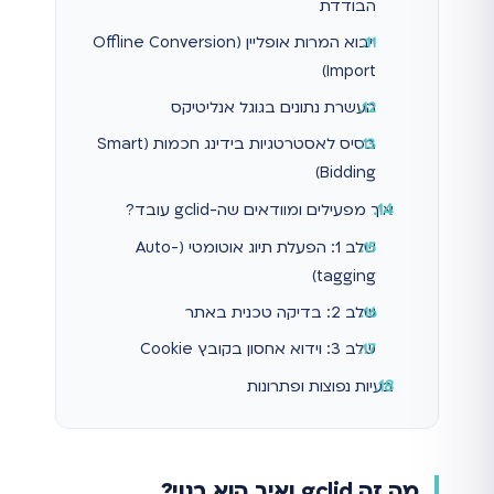
הבודדת
ייבוא המרות אופליין (Offline Conversion
Import)
העשרת נתונים בגוגל אנליטיקס
בסיס לאסטרטגיות בידינג חכמות (Smart
Bidding)
איך מפעילים ומוודאים שה-gclid עובד?
שלב 1: הפעלת תיוג אוטומטי (Auto-
tagging)
שלב 2: בדיקה טכנית באתר
שלב 3: וידוא אחסון בקובץ Cookie
בעיות נפוצות ופתרונות
מה זה gclid ואיך הוא בנוי?