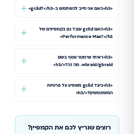
<h3>האם אני חייב להשתמש ב-gclid?</h3>
<h3>האם gclid עובד גם בקמפיינים של
Performance Max?</h3>
<h3>ראיתי פרמטר נוסף בשם
wbraid/gbraid. מה זה?</h3>
<h3>כיצד gclid משפיע על פרטיות
המשתמשים?</h3>
רוצים שנריץ לכם את הקמפיין?